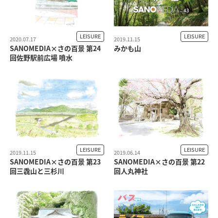
LEISURE
LEISURE
2020.07.17
2019.11.15
SANOMEDIA×さの百景 第24
みかも山
回佐野駅前広場 噴水
LEISURE
LEISURE
2019.11.15
2019.06.14
SANOMEDIA×さの百景 第23
SANOMEDIA×さの百景 第22
回三毳山と三杉川
回人丸神社