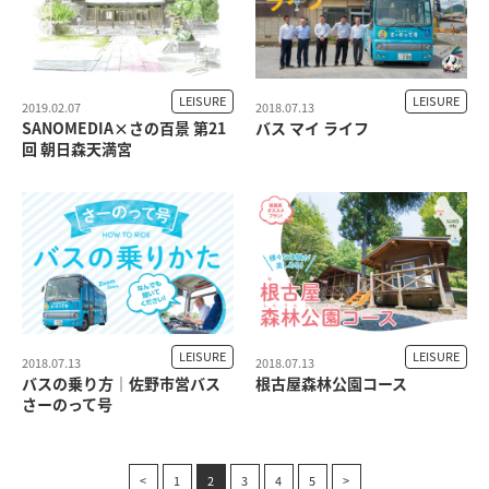
LEISURE
LEISURE
2019.02.07
2018.07.13
SANOMEDIA×さの百景 第21
バス マイ ライフ
回 朝日森天満宮
LEISURE
LEISURE
2018.07.13
2018.07.13
バスの乗り方｜佐野市営バス
根古屋森林公園コース
さーのって号
<
1
2
3
4
5
>