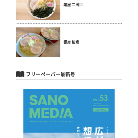
麺屋 二周目
麺屋 板橋
フリーペーパー最新号