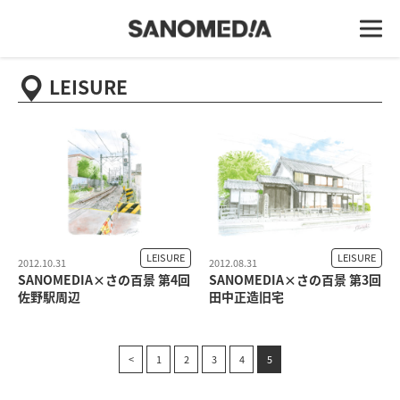
LEISURE
LEISURE
LEISURE
2012.10.31
2012.08.31
SANOMEDIA×さの百景 第4回
SANOMEDIA×さの百景 第3回
佐野駅周辺
田中正造旧宅
<
1
2
3
4
5