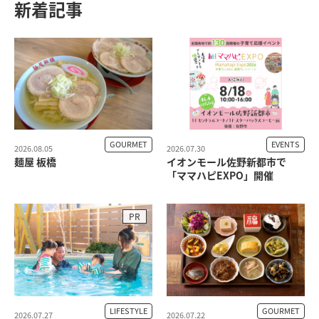
新着記事
GOURMET
EVENTS
2026.08.05
2026.07.30
麺屋 板橋
イオンモール佐野新都市で
「ママハピEXPO」開催
PR
LIFESTYLE
GOURMET
2026.07.27
2026.07.22