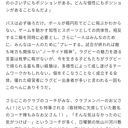
の小さい子にもポジションがある。どんな個性にもポジショ
ンがあることなんだよ」
パスは必ず後ろだけ。ボールが楕円形でどこに飛ぶかわから
ない。ゲームを動かす知性とスポーツとしての肉体性。相反
する二極を同時に必要とし、さらに“一人はみんなのため
に、みんなは一人のために”プレーする。試合が終われば敵
も味方も関係ない“ノーサイド精神”。ラグビーの魅力を語る
言葉は枚挙に暇がないが、今を生きる子どもたちがラグビー
で得られる最も尊い経験は、多様性によって成し遂げるチー
ムワークかもしれない。個をそこなうことなく成立する全
体。優れた経営者にラグビー出身者が多いと言われる一因も
このへんにありそうだ。
さらにこのクラブのコーチがみな、クラブメンバーのお父さ
ん(！)ということも特筆される（取材時に欠席していた数名
のコーチ陣もみなお父さん！）。「そんな気はなかったのに
気がつけば…」というコーチが多く、日曜朝の秋山川河川敷