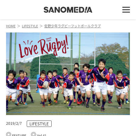
HOME
＞
LIFESTYLE
＞
佐野少年ラグビーフットボールクラブ
2019/2/7
LIFESTYLE
FEATURE
Vol.41