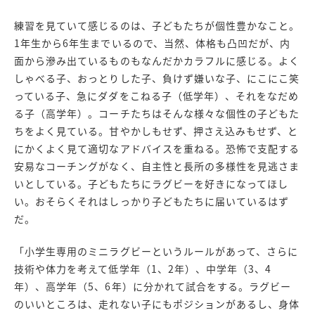
練習を見ていて感じるのは、子どもたちが個性豊かなこと。
1年生から6年生までいるので、当然、体格も凸凹だが、内
面から滲み出ているものもなんだかカラフルに感じる。よく
しゃべる子、おっとりした子、負けず嫌いな子、にこにこ笑
っている子、急にダダをこねる子（低学年）、それをなだめ
る子（高学年）。コーチたちはそんな様々な個性の子どもた
ちをよく見ている。甘やかしもせず、押さえ込みもせず、と
にかくよく見て適切なアドバイスを重ねる。恐怖で支配する
安易なコーチングがなく、自主性と長所の多様性を見逃さま
いとしている。子どもたちにラグビーを好きになってほし
い。おそらくそれはしっかり子どもたちに届いているはず
だ。
「小学生専用のミニラグビーというルールがあって、さらに
技術や体力を考えて低学年（1、2年）、中学年（3、4
年）、高学年（5、6年）に分かれて試合をする。ラグビー
のいいところは、走れない子にもポジションがあるし、身体