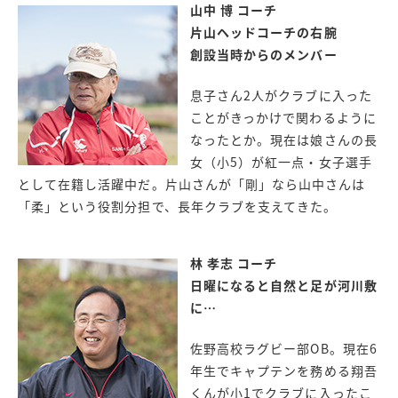
山中 博 コーチ
片山ヘッドコーチの右腕
創設当時からのメンバー
息子さん2人がクラブに入った
ことがきっかけで関わるように
なったとか。現在は娘さんの長
女（小5）が紅一点・女子選手
として在籍し活躍中だ。片山さんが「剛」なら山中さんは
「柔」という役割分担で、長年クラブを支えてきた。
林 孝志 コーチ
日曜になると自然と足が河川敷
に…
佐野高校ラグビー部OB。現在6
年生でキャプテンを務める翔吾
くんが小1でクラブに入ったこ