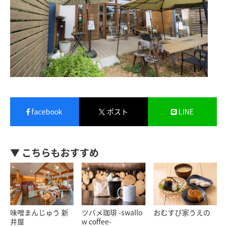
facebook
ポスト
LINE
▼ こちらもおすすめ
味噌まんじゅう 新
ツバメ珈琲 -swallo
おむすび家うえの
井屋
w coffee-