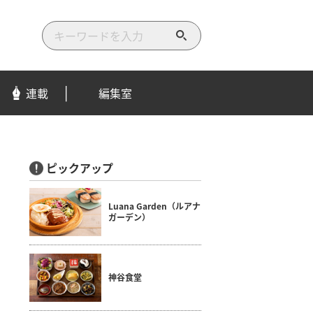
検
索
す
る
連載
編集室
ピックアップ
Luana Garden（ルアナ
ガーデン）
神谷食堂