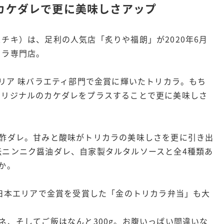
カケダレで更に美味しさアップ
チキ）は、足利の人気店「炙りや福朗」が2020年6月
カラ専門店。
エリア 味バラエティ部門で金賞に輝いたトリカラ。もち
オリジナルのカケダレをプラスすることで更に美味しさ
甘酢ダレ。甘みと酸味がトリカラの美味しさを更に引き出
伝ニンニク醤油ダレ、自家製タルタルソースと全4種類あ
か。
東日本エリアで金賞を受賞した「金のトリカラ弁当」も大
ネ、そしてご飯はなんと300g。お腹いっぱい間違いな