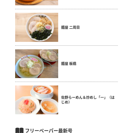
麺屋 二周目
麺屋 板橋
佐野らーめん＆炒めし「一」（は
じめ）
フリーペーパー最新号