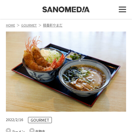
HOME
＞
GOURMET
＞
精養軒やまだ
2022/2/16
GOURMET
ラーメン
佐野市