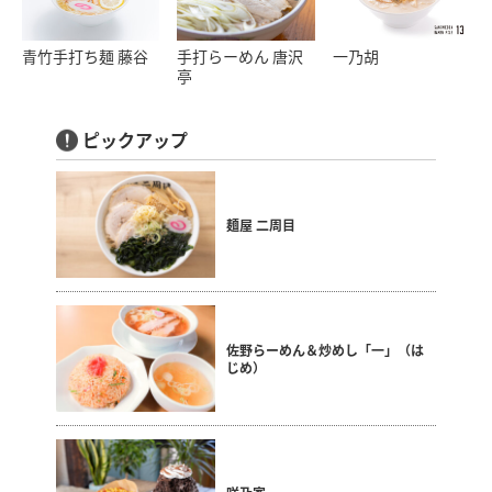
青竹手打ち麺 藤谷
手打らーめん 唐沢
一乃胡
亭
ピックアップ
麺屋 二周目
佐野らーめん＆炒めし「一」（は
じめ）