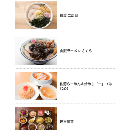
麺屋 二周目
山賊ラーメン さくら
佐野らーめん＆炒めし「一」（は
じめ）
神谷食堂