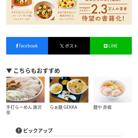
facebook
ポスト
LINE
▼ こちらもおすすめ
手打らーめん 唐沢
らぁ麺 GEKKA
麺や 赤堀
亭
ピックアップ