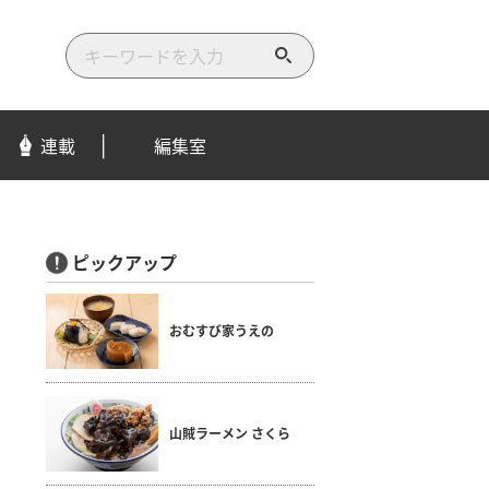
検
索
す
る
連載
編集室
ピックアップ
おむすび家うえの
山賊ラーメン さくら