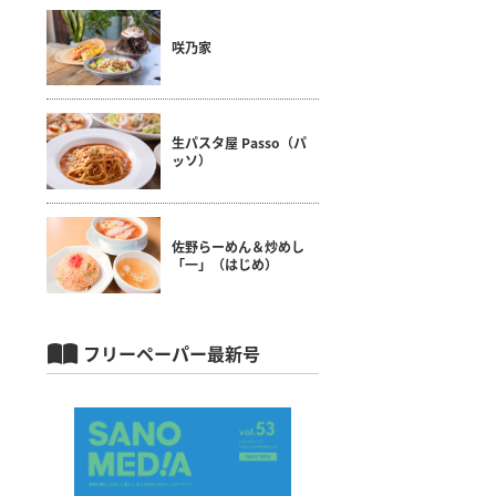
咲乃家
生パスタ屋 Passo（パ
ッソ）
佐野らーめん＆炒めし
「一」（はじめ）
フリーペーパー最新号