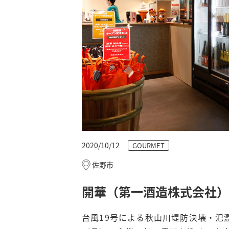
2020/10/12
GOURMET
佐野市
開華（第一酒造株式会社）
台風19号による秋山川堤防決壊・氾濫