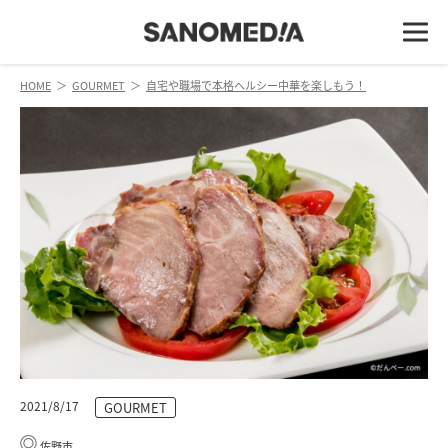
HOME
＞
GOURMET
＞
自宅や職場で本格ヘルシー中華を楽しもう！
2021/8/17
GOURMET
佐野市