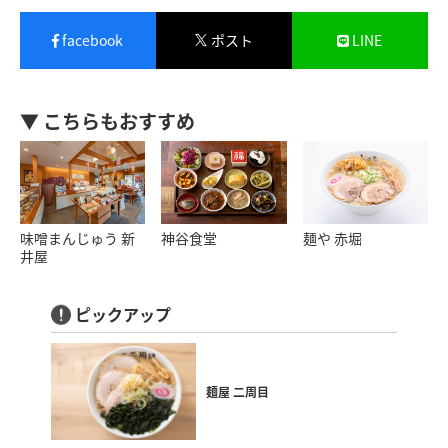
facebook
ポスト
LINE
▼ こちらもおすすめ
味噌まんじゅう 新
神谷食堂
麺や 赤堀
井屋
ピックアップ
麺屋 二周目