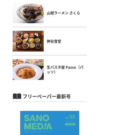
山賊ラーメン さくら
神谷食堂
生パスタ屋 Passo（パ
ッソ）
フリーペーパー最新号