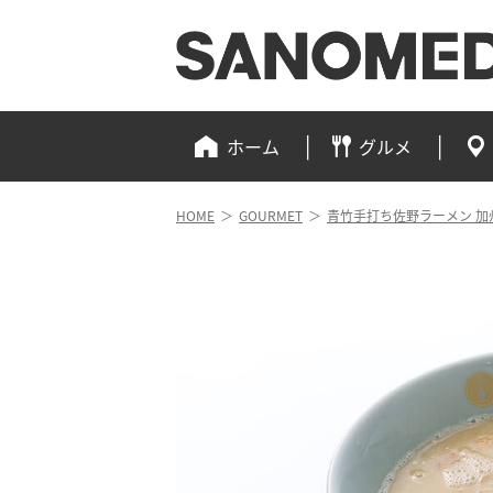
ホーム
グルメ
HOME
＞
GOURMET
＞
青竹手打ち佐野ラーメン 加