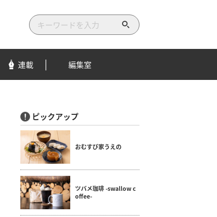
検
索
す
る
連載
編集室
ピックアップ
おむすび家うえの
ツバメ珈琲 -swallow c
offee-