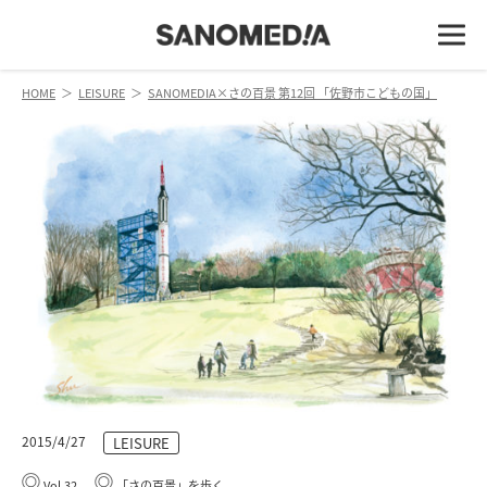
HOME
＞
LEISURE
＞
SANOMEDIA×さの百景 第12回 「佐野市こどもの国」
2015/4/27
LEISURE
Vol.32
「さの百景」を歩く