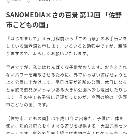
SANOMEDIA×さの百景 第12回 「佐野
市こどもの国」
『はじめまして』３ヵ月程前から「さの百景」のお手伝いを
している海老沼と申します。いろいろと勉強中ですが、頑張
りますので、よろしくお願いいたします。
早速ですが、私にはわんぱくな子供がおります。おさえきれ
ないパワーを発散させるために、外でいっぱい遊ばせようと
よく公園に出かけます。平日は妻が近所の公園、休日になる
と家族で遊具がいっぱいある大きい公園へ少し遠出したりし
ます。その中でも子供に好評だったのが、今回の絵の［佐野
市こどもの国］です。
［佐野市こどもの国］は平成11年に出来た、子供に、体を
使い、知的好奇心をくすぐる遊びを提供する「大型児童セン
ター」です。屋外の芝生広場には本物の有人ロケットや、か