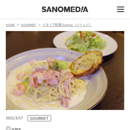
HOME
＞
GOURMET
＞
イタリア料理 Sorriso（ソリッソ）
2021/3/17
GOURMET
佐野市