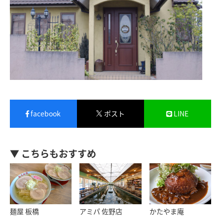
facebook
ポスト
LINE
▼ こちらもおすすめ
麺屋 板橋
アミパ 佐野店
かたやま庵