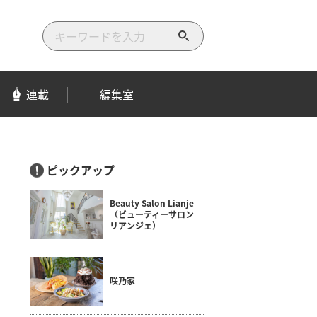
検
索
す
る
連載
編集室
ピックアップ
Beauty Salon Lianje
（ビューティーサロン
リアンジェ）
咲乃家