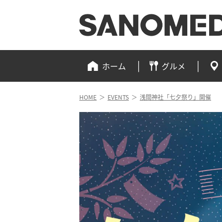
ホーム
グルメ
HOME
＞
EVENTS
＞
浅間神社「七夕祭り」開催