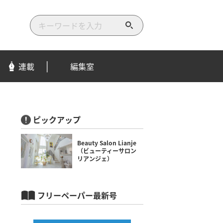
検
索
す
る
連載
編集室
ピックアップ
Beauty Salon Lianje
（ビューティーサロン
リアンジェ）
フリーペーパー最新号