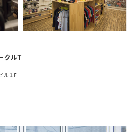
ークルT
ビル１F