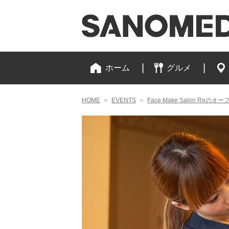
ホーム
グルメ
HOME
＞
EVENTS
＞
Face Make Salon Re