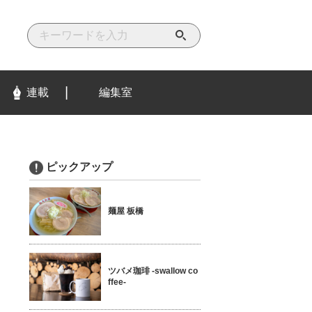
検
索
す
る
連載
編集室
ピックアップ
麺屋 板橋
ツバメ珈琲 -swallow co
ffee-