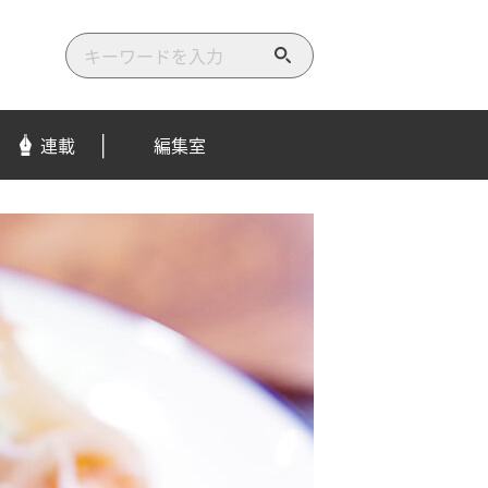
検
索
す
る
連載
編集室