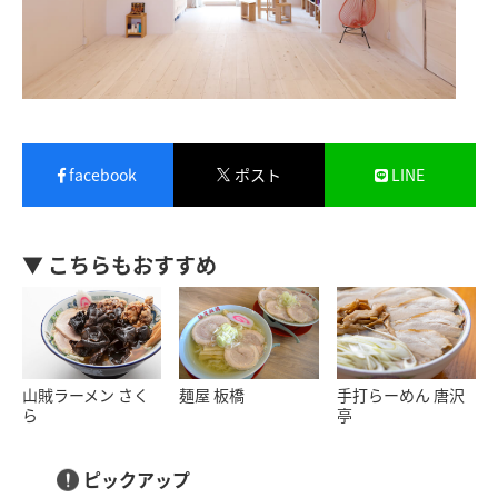
facebook
ポスト
LINE
▼ こちらもおすすめ
山賊ラーメン さく
麺屋 板橋
手打らーめん 唐沢
ら
亭
ピックアップ