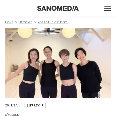
HOME
＞
LIFESTYLE
＞
YOGA STUDIO CHEEKS
2021/1/30
LIFESTYLE
佐野市