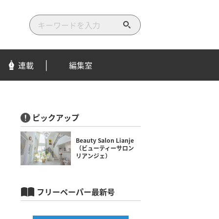
検
索
す
る
連載
編集室
ピックアップ
Beauty Salon Lianje
（ビューティーサロン
リアンジェ）
フリーペーパー最新号