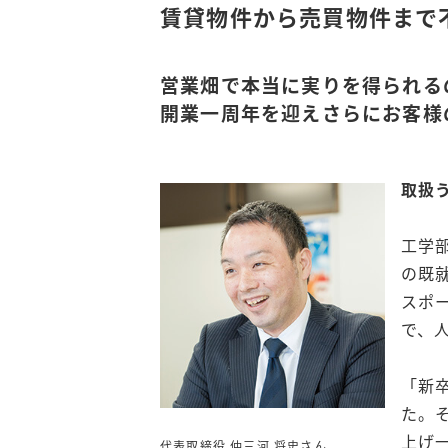
賃貸物件から売買物件まで
営業畑で本当に実りを得られる
開業一周年を迎えさらにお客様
取扱
工学
の既
スポ
で、
「新
た。
上げ
代表取締役 仲三河 将史さん