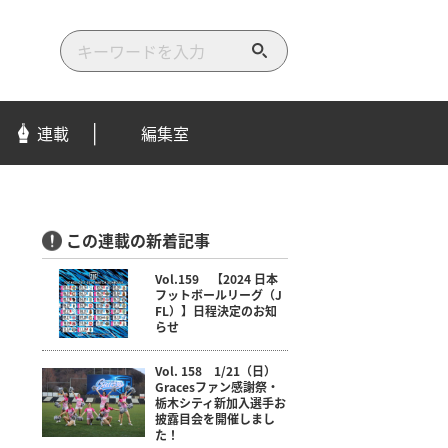
検
索
す
る
連載
編集室
この連載の新着記事
Vol.159 【2024 日本
フットボールリーグ（J
FL）】日程決定のお知
らせ
Vol. 158 1/21（日）
Gracesファン感謝祭・
栃木シティ新加入選手お
披露目会を開催しまし
た！