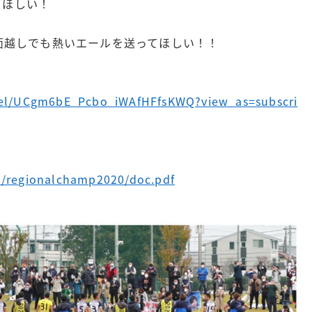
てほしい！
画面越しでも熱いエールを送ってほしい！！
nel/UCgm6bE_Pcbo_iWAfHFfsKWQ?view_as=subscri
y1/regionalchamp2020/doc.pdf