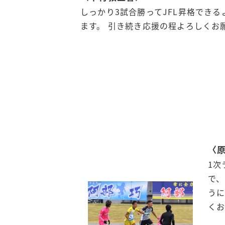
しっかり3試合勝ってJFL昇格でき
ます。 引き続き応援の程よろしくお
〈
1次
で、
う
く