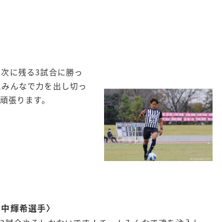
次に残る3試合に勝っ
ムみんなで力を出し切っ
に頑張ります。
田中輝希選手〉