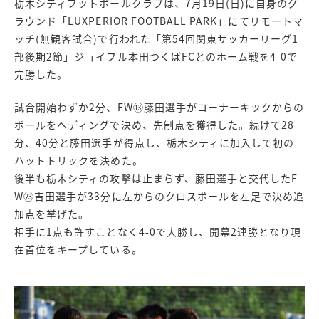
栃木シティフットボールクラブは、7月19日(日)に自身のグ
ラウンド「LUXPERIOR FOOTBALL PARK」にてリモートマ
ッチ(無観客試合)で行われた「第54回関東サッカーリーグ1
部後期2節」ジョイフル本田つくばFCとのホーム戦を4-0で
完勝した。
試合開始わずか2分、FW⑬藤田選手がコーナーキックからの
ボールをヘディングで決め、先制点を獲得した。続けて28
分、40分と藤田選手が得点し、栃木シティに加入して初の
ハットトリックを決めた。
後半も栃木シティの攻撃は止まらず、藤田選手と交代したF
W㉓吉田選手が33分に左からのクロスボールを左足で決め追
加点を挙げた。
相手に1点も許すことなく4-0で大勝し、開幕2連勝となり現
在首位をキープしている。