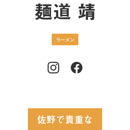
麺道 靖
ラーメン
佐野で貴重な