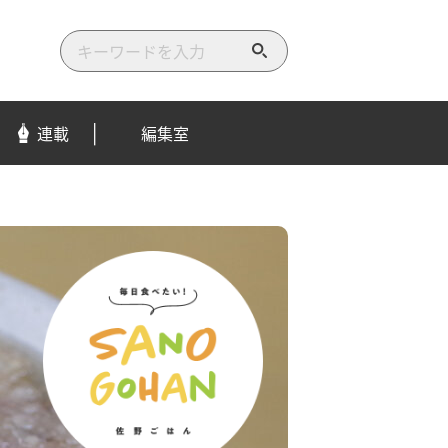
検
索
す
る
連載
編集室