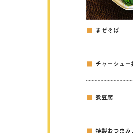
■
まぜそば
■
チャーシュー
■
煮豆腐
■
特製おつまみ