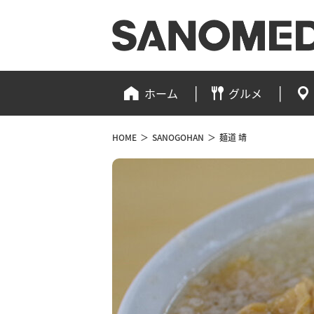
ホーム
グルメ
HOME
＞
SANOGOHAN
＞
麺道 靖