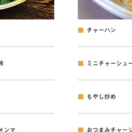
■
チャーハン
丼
■
ミニチャーシュ
■
もやし炒め
メンマ
■
おつまみチャー