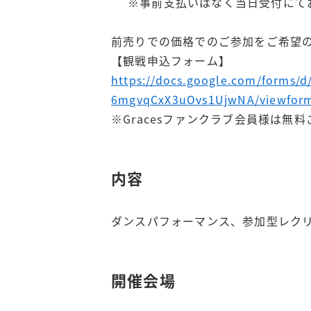
※事前支払いはなく当日受付にて
前売りでの価格でのご参加をご希望
【観戦申込フォーム】
https://docs.google.com/form
6mgvqCxX3uOvs1UjwNA/viewfor
※Gracesファンクラブ会員様は無
内容
ダンスパフォーマンス、参加型レク
開催会場