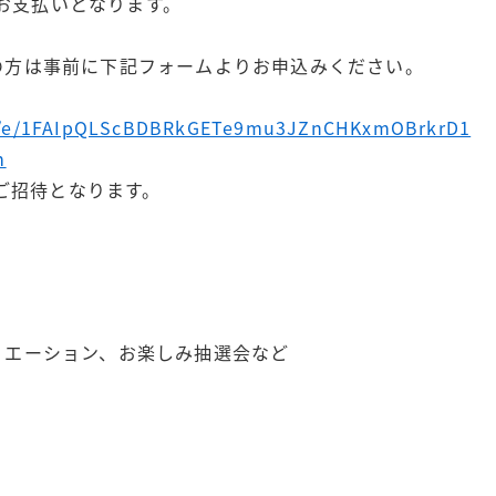
お支払いとなります。
の方は事前に下記フォームよりお申込みください。
s/d/e/1FAIpQLScBDBRkGETe9mu3JZnCHKxmOBrkrD1
m
料ご招待となります。
リエーション、お楽しみ抽選会など