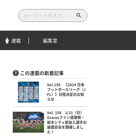
検
索
す
る
連載
編集室
この連載の新着記事
Vol.159 【2024 日本
フットボールリーグ（J
FL）】日程決定のお知
らせ
Vol. 158 1/21（日）
Gracesファン感謝祭・
栃木シティ新加入選手お
披露目会を開催しまし
た！