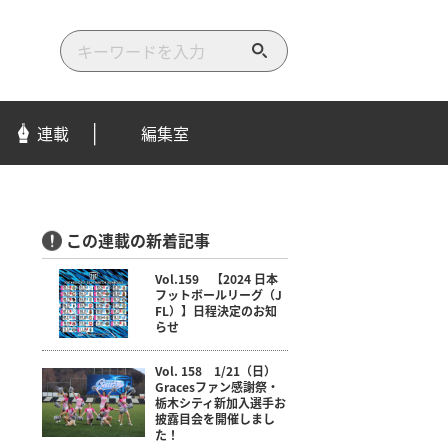
検
索
す
る
連載
編集室
この連載の新着記事
Vol.159 【2024 日本
フットボールリーグ（J
FL）】日程決定のお知
らせ
Vol. 158 1/21（日）
Gracesファン感謝祭・
栃木シティ新加入選手お
披露目会を開催しまし
た！