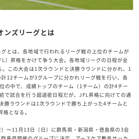
オンズリーグとは
ーグとは、各地域で行われるリーグ戦の上位のチームが
FL）昇格をかけて争う大会。各地域リーグの日程が全
る。この大会は1次ラウンドと決勝ラウンドに分かれ、1
計12チームが3グループに分かれリーグ戦を行い、各
2位の中で、成績トップのチーム（1チーム）の計4チー
続で試合を行う超過密日程だが、JFL昇格に向けての通
決勝ラウンドは1次ラウンドで勝ち上がった4チームと
L昇格となる。
金）～11月13日（日）に群馬県・新潟県・徳島県の3会
、群馬県開催のグループに決定。アースケア敷島サッカ