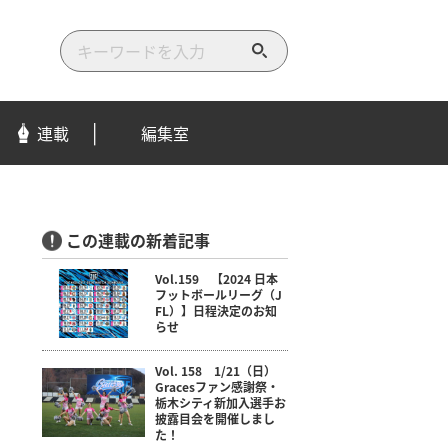
検
索
す
る
連載
編集室
この連載の新着記事
Vol.159 【2024 日本
フットボールリーグ（J
FL）】日程決定のお知
らせ
Vol. 158 1/21（日）
Gracesファン感謝祭・
栃木シティ新加入選手お
披露目会を開催しまし
た！